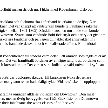
r förflutit mellan då och nu. I likhet med Köpenhamn, Oslo och
 oklara och flickorna ska i efterhand ha erkänt att de ljög. När
lkner. Det var knappt att vaktstyrkan kunde få Faulkner i säkerhet.
pågick mellan 1861-1865). Särskilt klausulen om att de som kunde
ntown. Svarta som vandrade förbi fick stryk och när ryktet gick om
 eskortera Faulkner och på vägen till häktet sköt armévakten in i
misshandlade de svarta och vandaliserade affärer. Ett trettiotal
 koncentrerade till stadens östra delar, i ett område som tagits över av
n. Det var framförallt bordeller av en lägre rang, dvs. bordeller som
krossade rutor. Det var ett sorts kollektivt våldsutövande i syfte att
 plats där upploppet skedde. Till karaktären tycks det senare
blissemang som redan hade dåligt rykte. Vidare så skedde upploppen
mt fattiga områden alldeles vid sidan om Downtown. Den mest
ten, medan övrig bebyggelse var i trä. Strax öster om Downtown
eir inhabitants the worst classes of both sexes”.