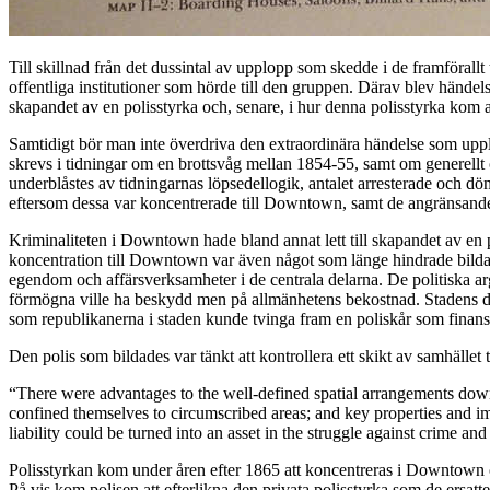
Till skillnad från det dussintal av upplopp som skedde i de framföra
offentliga institutioner som hörde till den gruppen. Därav blev hände
skapandet av en polisstyrka och, senare, i hur denna polisstyrka kom a
Samtidigt bör man inte överdriva den extraordinära händelse som upplo
skrevs i tidningar om en brottsvåg mellan 1854-55, samt om generellt 
underblåstes av tidningarnas löpsedellogik, antalet arresterade och döm
eftersom dessa var koncentrerade till Downtown, samt de angränsande
Kriminaliteten i Downtown hade bland annat lett till skapandet av en p
koncentration till Downtown var även något som länge hindrade bildande
egendom och affärsverksamheter i de centrala delarna. De politiska argu
förmögna ville ha beskydd men på allmänhetens bekostnad. Stadens demo
som republikanerna i staden kunde tvinga fram en poliskår som finansi
Den polis som bildades var tänkt att kontrollera ett skikt av samhället
“There were advantages to the well-defined spatial arrangements dow
confined themselves to circumscribed areas; and key properties and impo
liability could be turned into an asset in the struggle against crime a
Polisstyrkan kom under åren efter 1865 att koncentreras i Downtown och
På vis kom polisen att efterlikna den privata polisstyrka som de ersatt