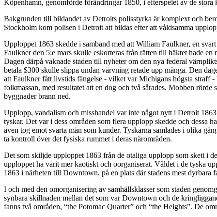
Köpenhamn, genomförde förändringar 1850, i efterspelet av de stora 
Bakgrunden till bildandet av Detroits polisstyrka är komplext och ber
Stockholm kom polisen i Detroit att bildas efter att våldsamma upplop
Upploppet 1863 skedde i samband med att William Faulkner, en svart krö
Faulkner den 5:e mars skulle eskorteras från rätten till häktet hade e
Dagen därpå vaknade staden till nyheter om den nya federal värnplikt
betala $300 skulle slippa undan värvning retade upp många. Den dag
att Faulkner fått livstids fängelse - vilket var Michigans högsta straf
folkmassan, med resultatet att en dog och två sårades. Mobben rörde si
byggnader brann ned.
Upplopp, vandalism och misshandel var inte något nytt i Detroit 1863. U
tyskar. Det var i dess områden som flera upplopp skedde och dessa had
även tog emot svarta män som kunder. Tyskarna samlades i olika gäng, ma
ta kontroll över det fysiska rummet i deras närområden.
Det som skiljde upploppet 1863 från de otaliga upplopp som skett i de
upploppet ha varit mer kaotiskt och oorganiserat. Våldet i de tyska u
1863 i närheten till Downtown, på en plats där stadens mest dyrbara fa
I och med den omorganisering av samhällsklasser som staden genomgå
synbara skillnaden mellan det som var Downtown och de kringliggand
fanns två områden, “the Potomac Quarter” och “the Heights”. De omnä