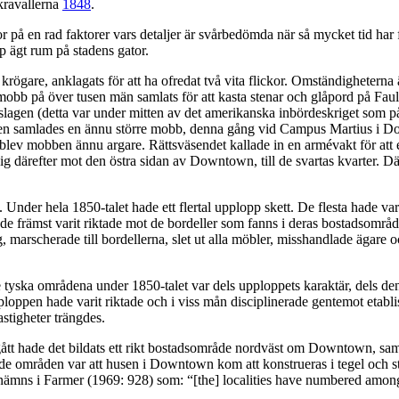
kravallerna
1848
.
or på en rad faktorer vars detaljer är svårbedömda när så mycket tid ha
p ägt rum på stadens gator.
gare, anklagats för att ha ofredat två vita flickor. Omständigheterna är
n mobb på över tusen män samlats för att kasta stenar och glåpord på Fau
slagen (detta var under mitten av det amerikanska inbördeskriget som 
en samlades en ännu större mobb, denna gång vid Campus Martius i Dow
f - blev mobben ännu argare. Rättsväsendet kallade in en armévakt för att
g därefter mot den östra sidan av Downtown, till de svartas kvarter. Där 
nder hela 1850-talet hade ett flertal upplopp skett. De flesta hade varit
e främst varit riktade mot de bordeller som fanns i deras bostadsområde
rscherade till bordellerna, slet ut alla möbler, misshandlade ägare och 
 tyska områdena under 1850-talet var dels upploppets karaktär, dels den
pploppen hade varit riktade och i viss mån disciplinerade gentemot eta
stigheter trängdes.
tt hade det bildats ett rikt bostadsområde nordväst om Downtown, sa
e områden var att husen i Downtown kom att konstrueras i tegel och s
mns i Farmer (1969: 928) som: “[the] localities have numbered among th