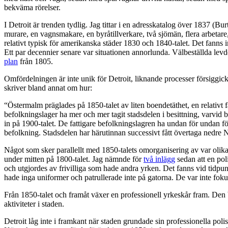
bekväma rörelser.
I Detroit är trenden tydlig. Jag tittar i en adresskatalog över 1837 (B
murare, en vagnsmakare, en byråtillverkare, två sjömän, flera arbetar
relativt typisk för amerikanska städer 1830 och 1840-talet. Det fanns i
Ett par decennier senare var situationen annorlunda. Välbeställda lev
plan
från 1805.
Omfördelningen är inte unik för Detroit, liknande processer försiggic
skriver bland annat om hur:
“Östermalm präglades på 1850-talet av liten boendetäthet, en relativt 
befolkningslager ha mer och mer tagit stadsdelen i besittning, varvi
in på 1900-talet. De fattigare befolkningslagren ha undan för undan fö
befolkning. Stadsdelen har härutinnan successivt fått övertaga nedre 
Något som sker parallellt med 1850-talets omorganisering av var olika
under mitten på 1800-talet. Jag nämnde för
två inlägg
sedan att en pol
och utgjordes av frivilliga som hade andra yrken. Det fanns vid tidpun
hade inga uniformer och patrullerade inte på gatorna. De var inte foku
Från 1850-talet och framåt växer en professionell yrkeskår fram. Den b
aktiviteter i staden.
Detroit låg inte i framkant när staden grundade sin professionella po