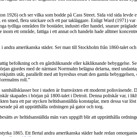
urton 1926) och ser vilka som bodde på Cass Street. Sida vid sida levde et
e, en smed, flera snickare och ett par takläggare. Enligt Ward (1971) va
nga tydliga områden för bostäder, industri eller handel, snarare präglad
de inom ett område, fattiga i ett annat och handeln hade alltmer koncen
k i andra amerikanska städer. Ser man till Stockholm från 1860-talet och
fattig befolkning och en gårdsliknande eller kåkliknande bebyggelse. Se
d början gjordes med de närmast Norrmalm belägna delarna, med undantag
rskjutits utåt, parallellt med att hyreshus ersatt den gamla bebyggelsen
Norrmalms roll.”
 samhällsklasser bor i staden är framväxten ett modernt polisväsende. D
iskår skapades i början på 1800-talet i Detroit. Denna poliskår var, i lik
kten bara ett par stycken heltidsanställda konstaplar, men dessa var lös
serade på att upprätthålla ordningen på gator och torg.
esätts av heltidsanställda män vars uppgift blir att upprätthålla ordnin
lisstyrka 1865. Ett flertal andra amerikanska städer hade redan omorgani