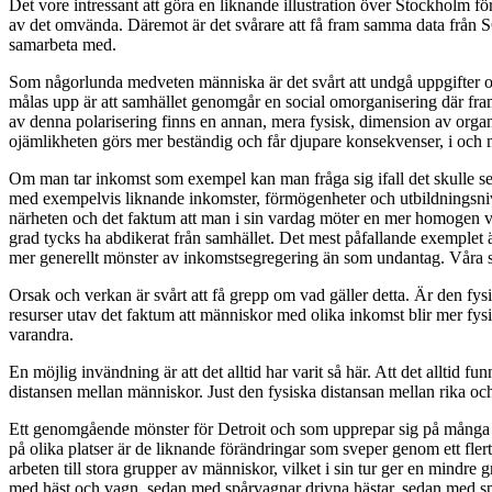
Det vore intressant att göra en liknande illustration över Stockholm fö
av det omvända. Däremot är det svårare att få fram samma data från SC
samarbeta med.
Som någorlunda medveten människa är det svårt att undgå uppgifter om
målas upp är att samhället genomgår en social omorganisering där fram
av denna polarisering finns en annan, mera fysisk, dimension av orga
ojämlikheten görs mer beständig och får djupare konsekvenser, i och 
Om man tar inkomst som exempel kan man fråga sig ifall det skulle se
med exempelvis liknande inkomster, förmögenheter och utbildningsnivå
närheten och det faktum att man i sin vardag möter en mer homogen ve
grad tycks ha abdikerat från samhället. Det mest påfallande exemplet
mer generellt mönster av inkomstsegregering än som undantag. Våra stä
Orsak och verkan är svårt att få grepp om vad gäller detta. Är den fy
resurser utav det faktum att människor med olika inkomst blir mer fys
varandra.
En möjlig invändning är att det alltid har varit så här. Att det alltid fu
distansen mellan människor. Just den fysiska distansan mellan rika och 
Ett genomgående mönster för Detroit och som upprepar sig på många pla
på olika platser är de liknande förändringar som sveper genom ett fler
arbeten till stora grupper av människor, vilket i sin tur ger en mindr
med häst och vagn, sedan med spårvagnar drivna hästar, sedan med sp