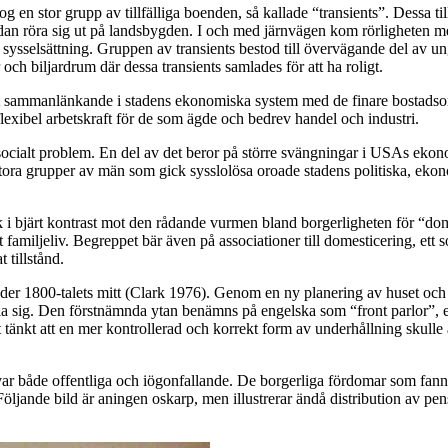
 stor grupp av tillfälliga boenden, så kallade “transients”. Dessa tillf
sedan röra sig ut på landsbygden. I och med järnvägen kom rörligheten 
 på sysselsättning. Gruppen av transients bestod till övervägande del a
ch biljardrum där dessa transients samlades för att ha roligt.
timt sammanlänkande i stadens ekonomiska system med de finare bostad
flexibel arbetskraft för de som ägde och bedrev handel och industri.
 socialt problem. En del av det beror på större svängningar i USAs ekon
tora grupper av män som gick sysslolösa oroade stadens politiska, ekon
ck i bjärt kontrast mot den rådande vurmen bland borgerligheten för “do
miljeliv. Begreppet bär även på associationer till domesticering, ett sor
 tillstånd.
nder 1800-talets mitt (Clark 1976). Genom en ny planering av huset och d
pela sig. Den förstnämnda ytan benämns på engelska som “front parlor”, el
t tänkt att en mer kontrollerad och korrekt form av underhållning skulle
 var både offentliga och iögonfallande. De borgerliga fördomar som fan
öljande bild är aningen oskarp, men illustrerar ändå distribution av pen