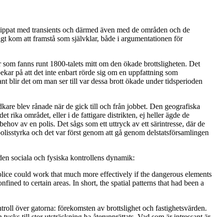
rknippat med transients och därmed även med de områden och de
gt kom att framstå som självklar, både i argumentationen för
r som fanns runt 1800-talets mitt om den ökade brottsligheten. Det
kar på att det inte enbart rörde sig om en uppfattning som
nt blir det om man ser till var dessa brott ökade under tidsperioden
kare blev rånade när de gick till och från jobbet. Den geografiska
ika området, eller i de fattigare distrikten, ej heller ägde de
ehov av en polis. Det sågs som ett uttryck av ett särintresse, där de
polisstyrka och det var först genom att gå genom delstatsförsamlingen
m den sociala och fysiska kontrollens dynamik:
ice could work that much more effectively if the dangerous elements
ined to certain areas. In short, the spatial patterns that had been a
troll över gatorna: förekomsten av brottslighet och fastighetsvärden.
ycks till stor utsträckning ha återupprättats. Vad som är intressant är