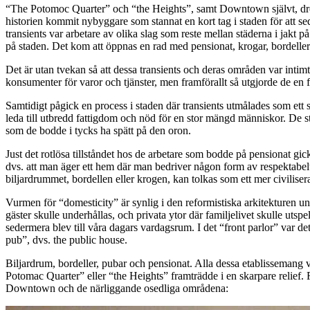
“The Potomoc Quarter” och “the Heights”, samt Downtown självt, drog en
historien kommit nybyggare som stannat en kort tag i staden för att 
transients var arbetare av olika slag som reste mellan städerna i jakt
på staden. Det kom att öppnas en rad med pensionat, krogar, bordeller o
Det är utan tvekan så att dessa transients och deras områden var in
konsumenter för varor och tjänster, men framförallt så utgjorde de en 
Samtidigt pågick en process i staden där transients utmålades som ett
leda till utbredd fattigdom och nöd för en stor mängd människor. De s
som de bodde i tycks ha spätt på den oron.
Just det rotlösa tillståndet hos de arbetare som bodde på pensionat gi
dvs. att man äger ett hem där man bedriver någon form av respektabelt fa
biljardrummet, bordellen eller krogen, kan tolkas som ett mer civiliserat
Vurmen för “domesticity” är synlig i den reformistiska arkitekturen u
gäster skulle underhållas, och privata ytor där familjelivet skulle uts
sedermera blev till våra dagars vardagsrum. I det “front parlor” var de
pub”, dvs. the public house.
Biljardrum, bordeller, pubar och pensionat. Alla dessa etablissemang
Potomac Quarter” eller “the Heights” framträdde i en skarpare relief. F
Downtown och de närliggande osedliga områdena: