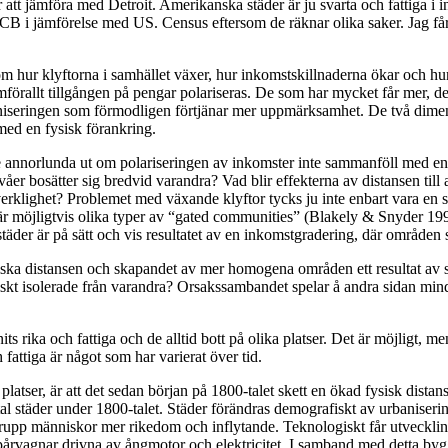
r att jämföra med Detroit. Amerikanska städer är ju svarta och fattiga i
B i jämförelse med US. Census eftersom de räknar olika saker. Jag får 
 hur klyftorna i samhället växer, hur inkomstskillnaderna ökar och hu
förallt tillgången på pengar polariseras. De som har mycket får mer, de 
niseringen som förmodligen förtjänar mer uppmärksamhet. De två dimensi
med en fysisk förankring.
 annorlunda ut om polariseringen av inkomster inte sammanföll med en 
er bosätter sig bredvid varandra? Vad blir effekterna av distansen til
rklighet? Problemet med växande klyftor tycks ju inte enbart vara en s
 är möjligtvis olika typer av “gated communities” (Blakely & Snyder 19
der är på sätt och vis resultatet av en inkomstgradering, där områden 
siska distansen och skapandet av mer homogena områden ett resultat av 
iskt isolerade från varandra? Orsakssambandet spelar å andra sidan min
nnits rika och fattiga och de alltid bott på olika platser. Det är möjligt, 
fattiga är något som har varierat över tid.
tser, är att det sedan början på 1800-talet skett en ökad fysisk distan
tal städer under 1800-talet. Städer förändras demografiskt av urbaniseri
e grupp människor mer rikedom och inflytande. Teknologiskt får utvecklin
årvagnar drivna av ångmotor och elektricitet. I samband med detta byg