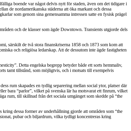
älliga boende var något delvis nytt för staden, även om det tidigare i
mellan de nordamerikanska städerna att öka markant och dessa
v ungkarlar som genom sina gemensamma intressen satte en fysisk prägel
sområden och de klasser som ägde Downtown. Transients utgjorde dels
omi, särskilt de två stora finanskriserna 1858 och 1873 som kom att
omiska och religiösa ledarskap. Att de dessutom inte ägde fastigheten
mesticity”. Detta engelska begrepp betyder både ett sorts hemmaliv,
ts tamt tillstånd, som möjligtvis, och i motsats till exempelvis
ess rum skapades en tydlig separering mellan social ytor, platser där
ler bara “parlor”, vilket på svenska lär ha motsvarat ett finrum, vilket
 äga rum, till skillnad från det sociala umgänget som skedde på “the
ns kring dessa former av underhållning gjorde att områden som “the
sionat, pubar och biljardrum, vilka tydligt koncentreras kring