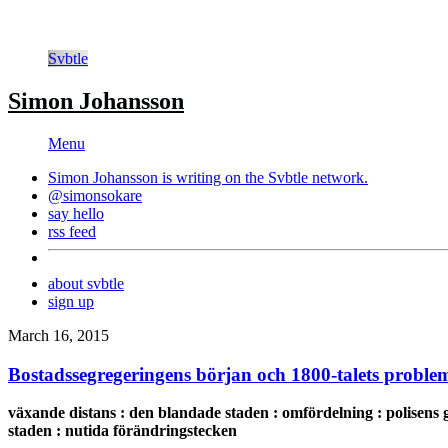
Svbtle
Simon Johansson
Menu
Simon Johansson is writing on the
Svbtle
network.
@simonsokare
say hello
rss feed
about svbtle
sign up
March 16, 2015
Bostadssegregeringens början och 1800-talets probl
växande distans : den blandade staden : omfördelning : polisens 
staden : nutida förändringstecken