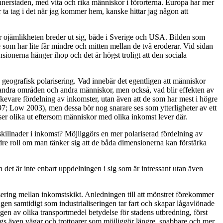
 innerstaden, med vita och rika människor i förorterna. Europa har mer
ta tag i det när jag kommer hem, kanske hittar jag någon att
r ojämlikheten breder ut sig, både i Sverige och USA. Bilden som
som har lite får mindre och mitten mellan de två eroderar. Vid sidan
onerna hänger ihop och det är högst troligt att den sociala
geografisk polarisering. Vad innebär det egentligen att människor
l andra områden och andra människor, men också, vad blir effekten av
kevare fördelning av inkomster, utan även att de som har mest i högre
97; Low 2003), men dessa bör nog snarare ses som ytterligheter av ett
ser olika ut eftersom människor med olika inkomst lever där.
skillnader i inkomst? Möjliggörs en mer polariserad fördelning av
dre roll om man tänker sig att de båda dimensionerna kan förstärka
men det är inte enbart uppdelningen i sig som är intressant utan även
sering mellan inkomstskikt. Anledningen till att mönstret förekommer
ngen samtidigt som industrialiseringen tar fart och skapar lågavlönade
gen av olika transportmedel betydelse för stadens utbredning, först
gs även vägar och trottoarer som möjliggör längre, snabbare och mer