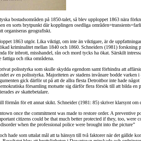
llt tyska bostadsområden på 1850-talet, så blev upploppet 1863 nära fö
lsen en sorts brytpunkt där kopplingen osedliga områden=transients=farli
tt organiseras geografiskt.
ppet 1863 utgör. Lika viktigt, om inte än viktigare, är de uppfattninga
ökad kriminalitet mellan 1840 och 1860. Schneiders (1981) forskning pe
da för inbrott, misshandel, rån och mord tycks ha ökat. Särskilt intressa
 fattiga och rika områdena.
rivat polisstyrka som skulle skydda egendom samt förhindra att affärsid
t av en polisstyrka. Majoriteten av stadens invånare bodde varken i det r
menten gick därför ut på att de allra flesta Detroitbor inte hade något b
kratiska församling motsatte sig därför flera försök till att bilda en 
erades av skattebetalare.
 till förmån för ett annat skikt. Schneider (1981: 85) skriver klarsynt o
ntown once the commitment was made to restore order. A preventive pol
rtant citizens could be that much better protected if they, too, were conf
nd disorder when the professional police were brought into the picture”
 hade som uttalat mål att ta hänsyn till två faktorer när det gällde kon
e. Resultatet blev att brottsligheten i Downtown minskade och ordningen t