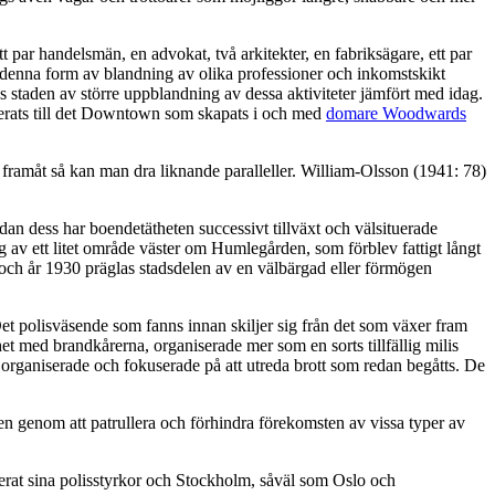
t par handelsmän, en advokat, två arkitekter, en fabriksägare, ett par
r denna form av blandning av olika professioner och inkomstskikt
es staden av större uppblandning av dessa aktiviteter jämfört med idag.
trerats till det Downtown som skapats i och med
domare Woodwards
 framåt så kan man dra liknande paralleller. William-Olsson (1941: 78)
dan dess har boendetätheten successivt tillväxt och välsituerade
 av ett litet område väster om Humlegården, som förblev fattigt långt
, och år 1930 präglas stadsdelen av en välbärgad eller förmögen
et polisväsende som fanns innan skiljer sig från det som växer fram
het med brandkårerna, organiserade mer som en sorts tillfällig milis
t organiserade och fokuserade på att utreda brott som redan begåtts. De
gen genom att patrullera och förhindra förekomsten av vissa typer av
serat sina polisstyrkor och Stockholm, såväl som Oslo och